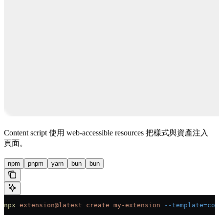
Content script 使用 web-accessible resources 把樣式與資產注入
頁面。
npm
pnpm
yarn
bun
bun
npx
 extension@latest
 create
 my-extension
 --template=con