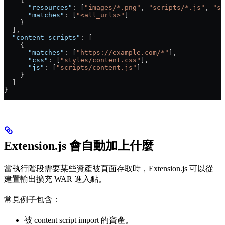
      "resources"
: [
"images/*.png"
, 
"scripts/*.js"
, 
"st
      "matches"
: [
"<all_urls>"
]
    }
  ],
  "content_scripts"
: [
    {
      "matches"
: [
"https://example.com/*"
],
      "css"
: [
"styles/content.css"
],
      "js"
: [
"scripts/content.js"
]
    }
  ]
}
Extension.js 會自動加上什麼
當執行階段需要某些資產被頁面存取時，Extension.js 可以從
建置輸出擴充 WAR 進入點。
常見例子包含：
被 content script import 的資產。