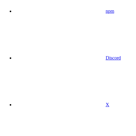
npm
Discord
X