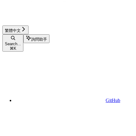
繁體中文
詢問助手
Search...
⌘
K
GitHub