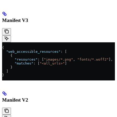
Manifest V3
{
  "web_accessible_resources"
: [
    {
      "resources"
: [
"images/*.png"
, 
"fonts/*.woff2"
],
      "matches"
: [
"<all_urls>"
]
    }
  ]
}
Manifest V2