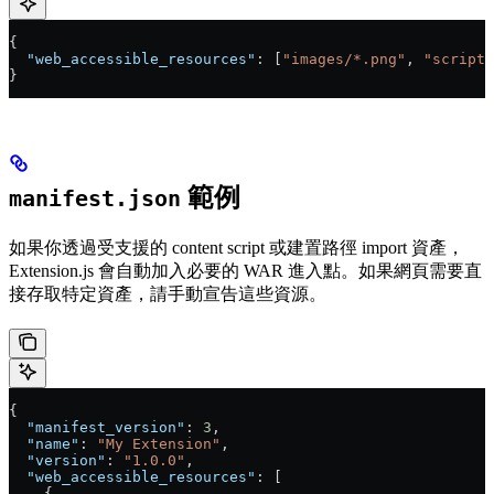
{
  "web_accessible_resources"
: [
"images/*.png"
, 
"scripts
}
範例
manifest.json
如果你透過受支援的 content script 或建置路徑 import 資產，
Extension.js 會自動加入必要的 WAR 進入點。如果網頁需要直
接存取特定資產，請手動宣告這些資源。
{
  "manifest_version"
: 
3
,
  "name"
: 
"My Extension"
,
  "version"
: 
"1.0.0"
,
  "web_accessible_resources"
: [
    {