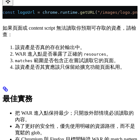
const
 logoUrl
 =
 chrome
.
runtime
.
getURL
(
"/images/logo.png
如果頁面或 content script 無法讀取你預期可存取的資產，請檢
查：
該資產是否真的存在於輸出中。
WAR 進入點是否暴露了正確的
。
resources
範圍是否包含正在嘗試讀取它的頁面。
matches
該資產是否其實應該只保留給擴充功能頁面私用。
最佳實務
把 WAR 進入點保持最少；只開放外部情境必須讀取的
內容。
為了更好的安全性，優先使用明確的資源路徑，而不是
寬鬆的 glob。
在 Chromium 與 Firefox 目標間驗證 WAR 的 match pattern