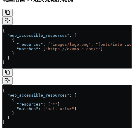
{
  "web_accessible_resources"
: [
    {
      "resources"
: [
"images/logo.png"
, 
"fonts/inter.wof
      "matches"
: [
"https://example.com/*"
]
    }
  ]
}
{
  "web_accessible_resources"
: [
    {
      "resources"
: [
"*"
],
      "matches"
: [
"<all_urls>"
]
    }
  ]
}