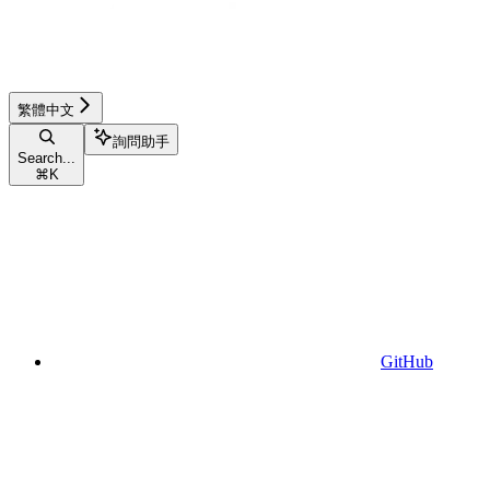
繁體中文
詢問助手
Search...
⌘
K
GitHub