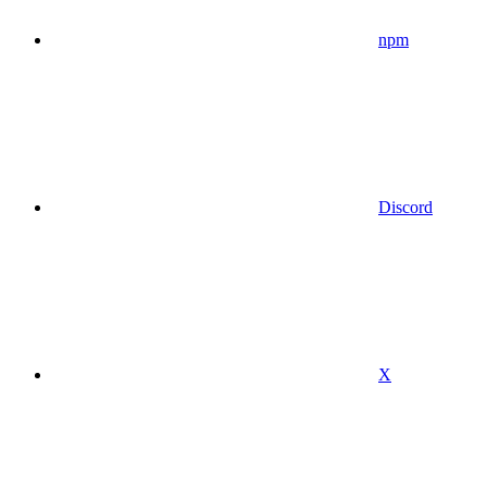
npm
Discord
X