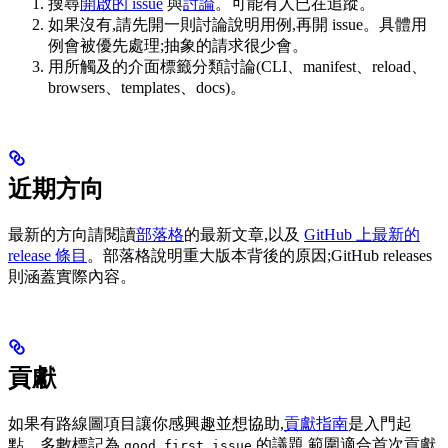
搜尋
開啟的 issue
與
討論
。可能有人已在追蹤。
如果沒有,請先開一則討論說明用例,再開 issue。具體用
例會被優先處理;抽象的請求很少會。
用所觸及的介面標籤分類討論(CLI、manifest、reload、
browsers、templates、docs)。
近期方向
最新的方向請閱讀
部落格
的最新文章,以及
GitHub 上最新的
release 條目
。部落格說明重大版本背後的原因;GitHub releases
則涵蓋實際內容。
貢獻
如果有路線圖項目讓你感興趣並想協助,
貢獻指南
是入門起
點。多數標記為
的議題,範圍適合首次貢獻
good first issue