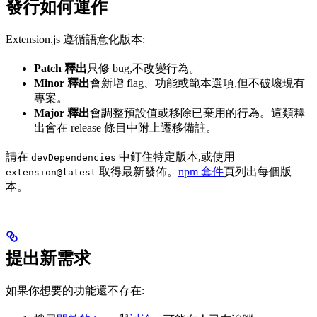
發行如何運作
Extension.js 遵循語意化版本:
Patch 釋出
只修 bug,不改變行為。
Minor 釋出
會新增 flag、功能或範本選項,但不破壞現有
專案。
Major 釋出
會調整預設值或移除已棄用的行為。這類釋
出會在 release 條目中附上遷移備註。
請在
中釘住特定版本,或使用
devDependencies
取得最新發佈。
npm 套件
頁列出每個版
extension@latest
本。
提出新需求
如果你想要的功能還不存在: