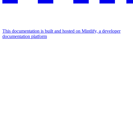
This documentation is built and hosted on Mintlify, a developer
documentation platform
Assistant
Responses
are
generated
using
AI
and
may
contain
mistakes.
Suggestions