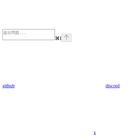
⌘
I
github
discord
x