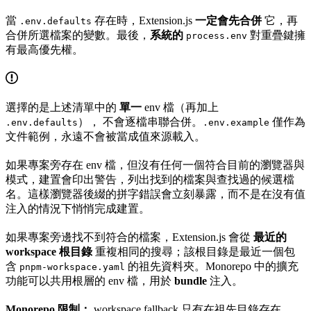
當
存在時，Extension.js
一定會先合併
它，再
.env.defaults
合併所選檔案的變數。最後，
系統的
對重疊鍵擁
process.env
有最高優先權。
選擇的是上述清單中的
單一
env 檔（再加上
）， 不會逐檔串聯合併。
僅作為
.env.defaults
.env.example
文件範例，永遠不會被當成值來源載入。
如果專案旁存在 env 檔，但沒有任何一個符合目前的瀏覽器與
模式，建置會印出警告，列出找到的檔案與查找過的候選檔
名。這樣瀏覽器後綴的拼字錯誤會立刻暴露，而不是在沒有值
注入的情況下悄悄完成建置。
如果專案旁邊找不到符合的檔案，Extension.js 會從
最近的
workspace 根目錄
重複相同的搜尋；該根目錄是最近一個包
含
的祖先資料夾。Monorepo 中的擴充
pnpm-workspace.yaml
功能可以共用根層的 env 檔，用於
bundle
注入。
Monorepo 限制：
workspace fallback 只有在祖先目錄存在