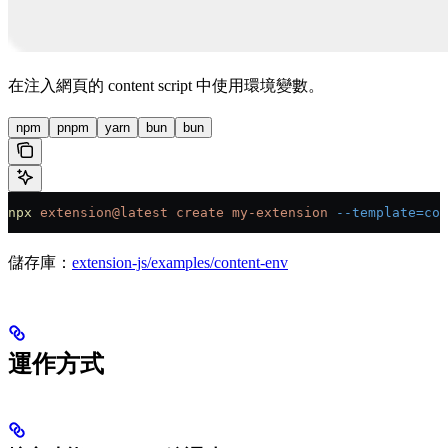
在注入網頁的 content script 中使用環境變數。
npm
pnpm
yarn
bun
bun
npx
 extension@latest
 create
 my-extension
 --template=con
儲存庫：
extension-js/examples/content-env
運作方式