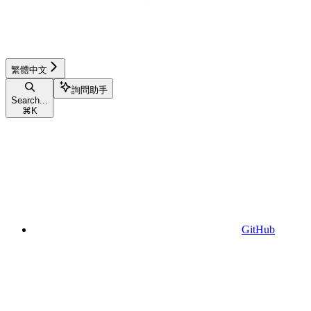
繁體中文
詢問助手
Search...
⌘
K
GitHub