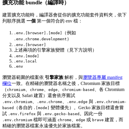
擴充功能 bundle（編譯時）
建置擴充功能時，編譯器會從你的擴充功能套件資料夾，依下
列順序挑選
一個
第一個符合的 env 檔：
（例如
.env.[browser].[mode]
）
.env.chrome.development
.env.[browser]
上述兩項的引擎家族變體（見下方說明）
.env.[mode]
.env.local
.env
瀏覽器範圍的檔案依
引擎家族
解析，與
瀏覽器專屬 manifest
欄位
一致。在精確的瀏覽器名稱之後，Chromium 家族目標
（
、
、
、
、各 Chromium
chromium
chrome
edge
chromium-based
分支以及 Safari 建置）還會依序嘗試
、
、
與
.env.chromium
.env.chrome
.env.edge
.env.chromium-
（各自的
變體優先）。Gecko 家族目標還會嘗
based
.[mode]
試
與
。因此一份
.env.firefox
.env.gecko-based
檔即可涵蓋
、
或
建置，而
.env.chromium
chrome
edge
brave
精確的瀏覽器檔案永遠優先於家族檔案。