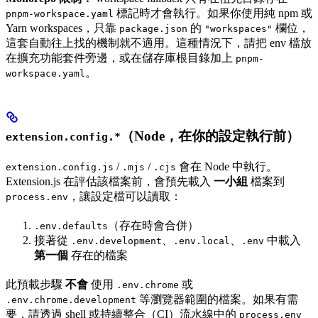
標記時才會執行。如果你使用純 npm 或
pnpm-workspace.yaml
Yarn workspaces，只靠
的
欄位，
package.json
"workspaces"
這套自動往上找的機制就不適用。這種情況下，請把 env 檔放
在擴充功能套件旁邊，或在儲存庫根目錄加上
pnpm-
。
workspace.yaml
（Node，在你的設定執行前）
extension.config.*
/
/
會在 Node 中執行。
extension.config.js
.mjs
.cjs
Extension.js 在評估該檔案前，會預先載入
一小組
檔案到
，讓設定檔可以讀取：
process.env
（存在時會合併）
.env.defaults
接著從
、
、
中載入
.env.development
.env.local
.env
第一個
存在的檔案
此預載步驟
不會
使用
或
.env.chrome
等瀏覽器範圍的檔案。如果有需
.env.chrome.development
要，請透過 shell 或持續整合（CI）流水線中的
process.env