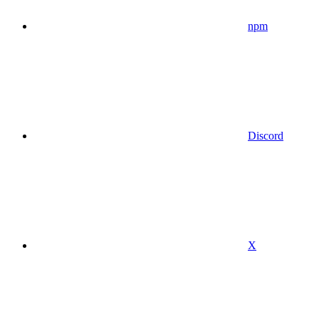
npm
Discord
X