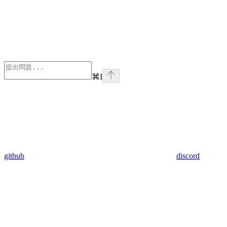
⌘
I
github
discord