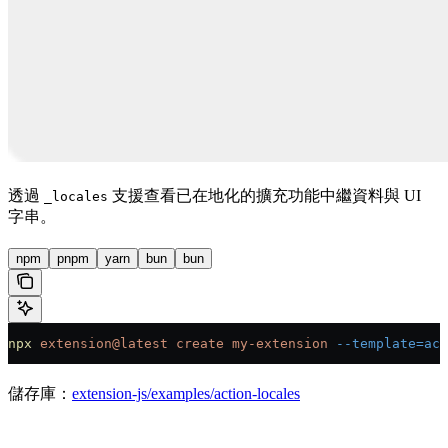
透過
支援查看已在地化的擴充功能中繼資料與 UI
_locales
字串。
npm
pnpm
yarn
bun
bun
npx
 extension@latest
 create
 my-extension
 --template=ac
儲存庫：
extension-js/examples/action-locales