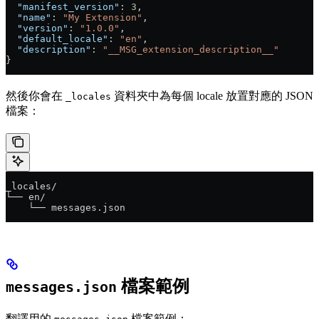
  "manifest_version"
: 
3
,
  "name"
: 
"My Extension"
,
  "version"
: 
"1.0.0"
,
  "default_locale"
: 
"en"
,
  "description"
: 
"__MSG_extension_description__"
}
然後你會在
資料夾中為每個 locale 放置對應的 JSON
_locales
檔案：
_locales/
└── en/
    └── messages.json
檔案範例
messages.json
翻譯用的
檔案範例：