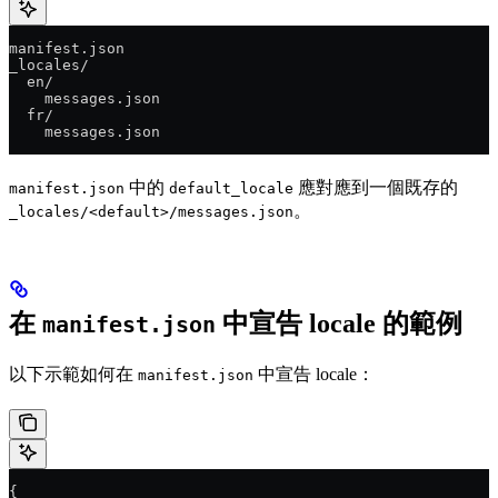
manifest.json
_locales/
  en/
    messages.json
  fr/
    messages.json
中的
應對應到一個既存的
manifest.json
default_locale
。
_locales/<default>/messages.json
在
中宣告 locale 的範例
manifest.json
以下示範如何在
中宣告 locale：
manifest.json
{