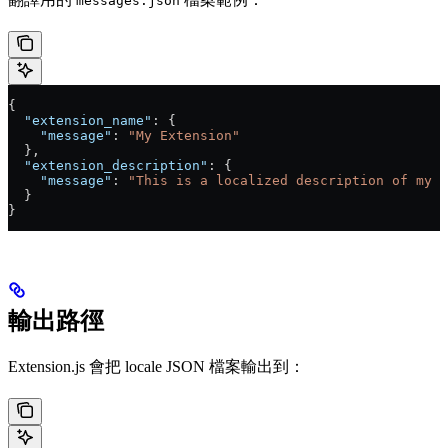
messages.json
{
  "extension_name"
: {
    "message"
: 
"My Extension"
  },
  "extension_description"
: {
    "message"
: 
"This is a localized description of my e
  }
}
輸出路徑
Extension.js 會把 locale JSON 檔案輸出到：