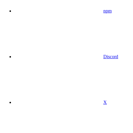
npm
Discord
X