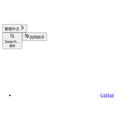
繁體中文
詢問助手
Search...
⌘
K
GitHub