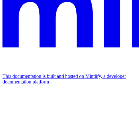
This documentation is built and hosted on Mintlify, a developer
documentation platform
Assistant
Responses
are
generated
using
AI