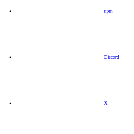
npm
Discord
X