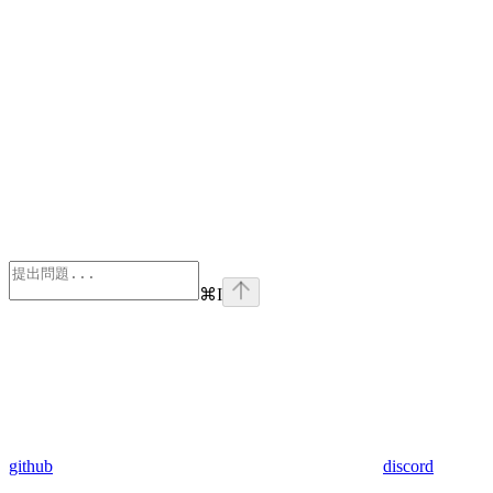
⌘
I
github
discord