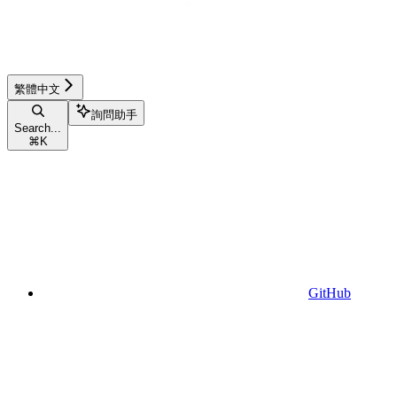
繁體中文
詢問助手
Search...
⌘
K
GitHub