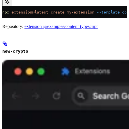
npx
 extension@latest
 create
 my-extension
 --template=con
Repository:
extension-js/examples/content-typescript
new-crypto