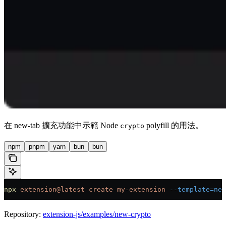
在 new-tab 擴充功能中示範 Node
polyfill 的用法。
crypto
npm
pnpm
yarn
bun
bun
npx
 extension@latest
 create
 my-extension
 --template=ne
Repository:
extension-js/examples/new-crypto