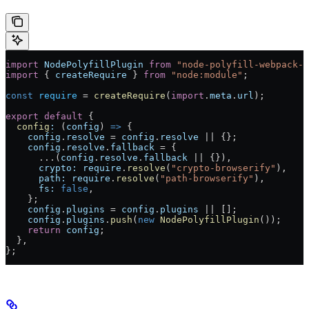
import
 NodePolyfillPlugin
 from
 "node-polyfill-webpack-p
import
 { 
createRequire
 } 
from
 "node:module"
;
const
 require
 =
 createRequire
(
import
.
meta
.
url
);
export
 default
 {
  config
:
 (
config
) 
=>
 {
    config
.
resolve
 =
 config
.
resolve
 ||
 {};
    config
.
resolve
.
fallback
 =
 {
      ...
(
config
.
resolve
.
fallback
 ||
 {}),
      crypto:
 require
.
resolve
(
"crypto-browserify"
),
      path:
 require
.
resolve
(
"path-browserify"
),
      fs:
 false
,
    };
    config
.
plugins
 =
 config
.
plugins
 ||
 [];
    config
.
plugins
.
push
(
new
 NodePolyfillPlugin
());
    return
 config
;
  }
,
}
;