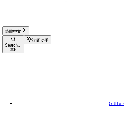
繁體中文
詢問助手
Search...
⌘
K
GitHub