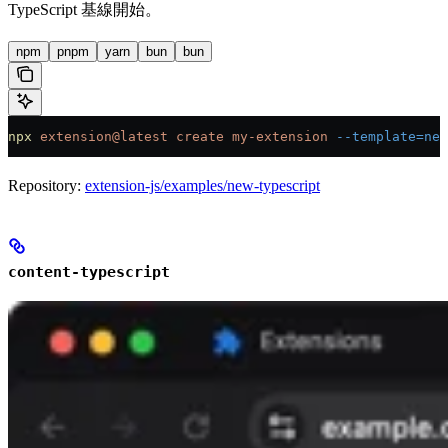
TypeScript 基線開始。
npm
pnpm
yarn
bun
bun
npx
 extension@latest
 create
 my-extension
 --template=ne
Repository:
extension-js/examples/new-typescript
content-typescript