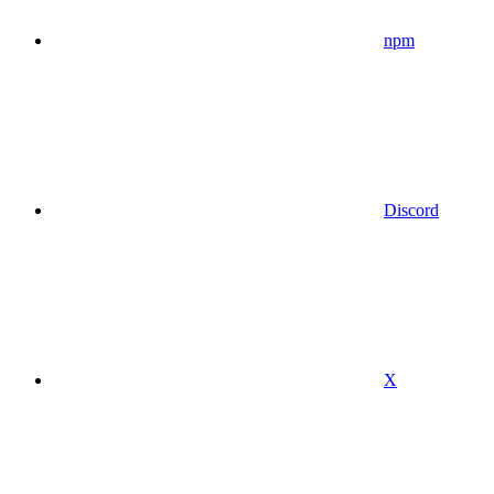
npm
Discord
X