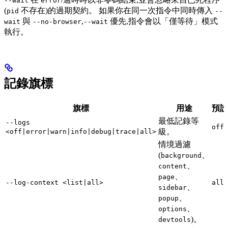
--wait
error
(
不存在)的過期契約。 如果你在同一次指令中同時傳入
pid
--
與
,
優先,指令會以「僅等待」模式
wait
--no-browser
--wait
執行。
記錄旗標
旗標
用途
預設
最低記錄等
--logs
off
級。
<off|error|warn|info|debug|trace|all>
情境過濾
(
、
background
、
content
、
page
--log-context <list|all>
all
、
sidebar
、
popup
、
options
)。
devtools