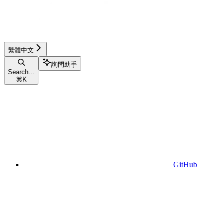
繁體中文
詢問助手
Search...
⌘
K
GitHub