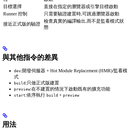
目標選擇
直接在指定的瀏覽器或引擎目標啟動
Runner 控制
只需要驗證建置時,可跳過瀏覽器啟動
檢查真實的編譯輸出,而不是監看模式狀
接近正式版的驗證
態
與其他指令的差異
:開發伺服器 + Hot Module Replacement (HMR)/監看模
dev
式
:只做正式版建置
build
:在不建置的情況下啟動既有的擴充功能
preview
:依序執行
+
start
build
preview
用法