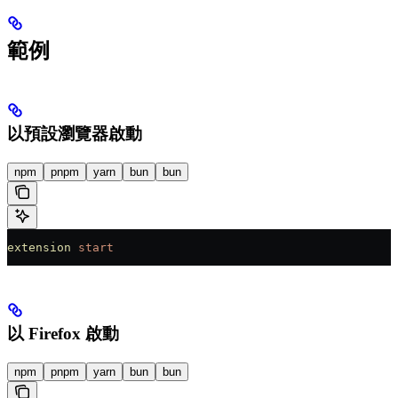
範例
以預設瀏覽器啟動
npm
pnpm
yarn
bun
bun
extension
 start
以 Firefox 啟動
npm
pnpm
yarn
bun
bun