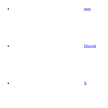
npm
Discord
X