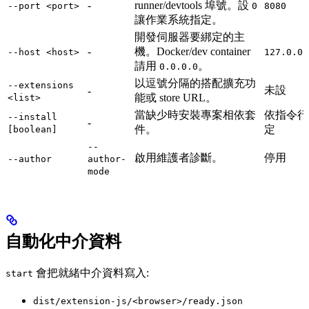
-
runner/devtools 埠號。設
--port <port>
0
8080
讓作業系統指定。
開發伺服器要綁定的主
-
機。Docker/dev container
--host <host>
127.0.0.
請用
。
0.0.0.0
以逗號分隔的搭配擴充功
--extensions
未設
-
能或 store URL。
<list>
當缺少時安裝專案相依套
依指令行
--install
-
件。
定
[boolean]
--
啟用維護者診斷。
停用
--author
author-
mode
自動化中介資料
會把就緒中介資料寫入:
start
dist/extension-js/<browser>/ready.json