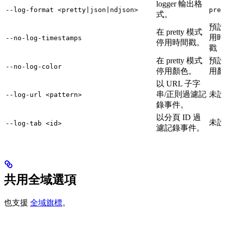
logger 輸出格
--log-format <pretty|json|ndjson>
pret
式。
預設
在 pretty 模式
用時
--no-log-timestamps
停用時間戳。
戳
在 pretty 模式
預設
--no-log-color
停用顏色。
用顏
以 URL 子字
串/正則過濾記
未設
--log-url <pattern>
錄事件。
以分頁 ID 過
未設
--log-tab <id>
濾記錄事件。
共用全域選項
也支援
全域旗標
。