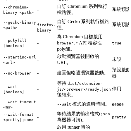
自訂 Chromium 系列執行
--chromium-
系統預設
-
檔路徑。
binary <path>
--
自訂 Gecko 系列執行檔路
--gecko-binary
系統預設
firefox-
徑。
<path>
binary
為 Chromium 目標啟用
--polyfill
-
API 相容性
browser.*
true
[boolean]
polyfill。
啟動瀏覽器後開啟的
--starting-url
未設
-
URL。
<url>
預設啟動
建置但略過瀏覽器啟動。
-
--no-browser
器
等待
dist/extension-
--wait
停用
-
js/<browser>/ready.json
[boolean]
後結束。
--wait-timeout
模式的逾時時間。
-
--wait
60000
<ms>
等待結果的輸出格式(
json
--wait-format
-
pretty
為機器可讀)。
<pretty|json>
啟用 runner 時的