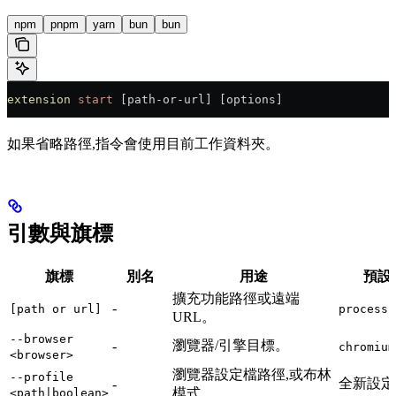
npm
pnpm
yarn
bun
bun
extension
 start
 [path-or-url] [options]
如果省略路徑,指令會使用目前工作資料夾。
引數與旗標
旗標
別名
用途
預設
擴充功能路徑或遠端
-
[path or url]
process.
URL。
--browser
瀏覽器/引擎目標。
-
chromium
<browser>
瀏覽器設定檔路徑,或布林
--profile
全新設定
-
模式。
<path|boolean>