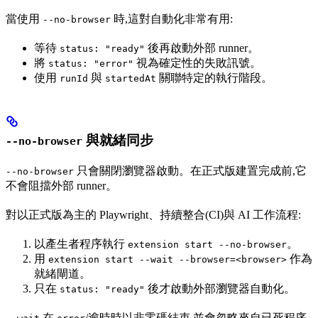
當使用
時,這對自動化非常有用:
--no-browser
等待
後再啟動外部 runner。
status: "ready"
將
視為確定性的失敗訊號。
status: "error"
使用
與
關聯特定的執行階段。
runId
startedAt
與就緒同步
--no-browser
只會關閉瀏覽器啟動。在正式版建置完成前,它
--no-browser
不會阻擋外部 runner。
對以正式版為主的 Playwright、持續整合(CI)與 AI 工作流程:
以產生者程序執行
。
extension start --no-browser
用
作為
extension start --wait --browser=<browser>
就緒閘道。
只在
後才啟動外部瀏覽器自動化。
status: "ready"
在
/逾時時以非零碼結束,並會忽略來自已死程序