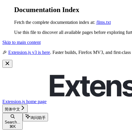
Documentation Index
Fetch the complete documentation index at:
/llms.txt
Use this file to discover all available pages before exploring fur
Skip to main content
🎉
Extension.js v3 is here
. Faster builds, Firefox MV3, and first-class
Extension.js
home page
简体中文
询问助手
Search...
⌘
K