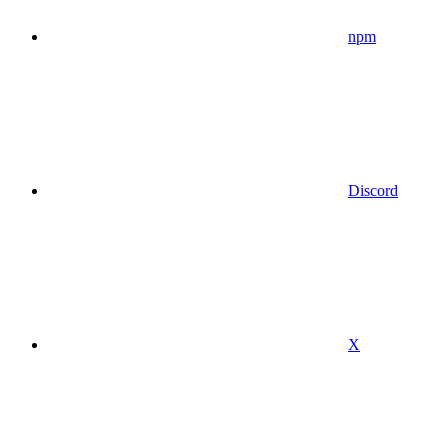
npm
Discord
X