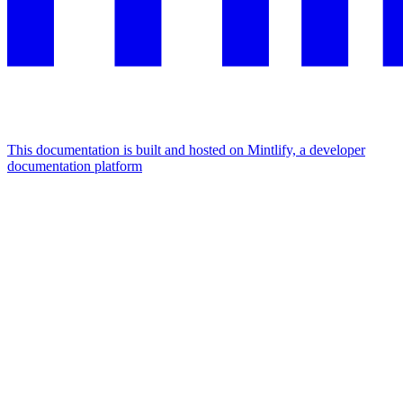
This documentation is built and hosted on Mintlify, a developer
documentation platform
Assistant
Responses
are
generated
using
AI
and
may
contain
mistakes.