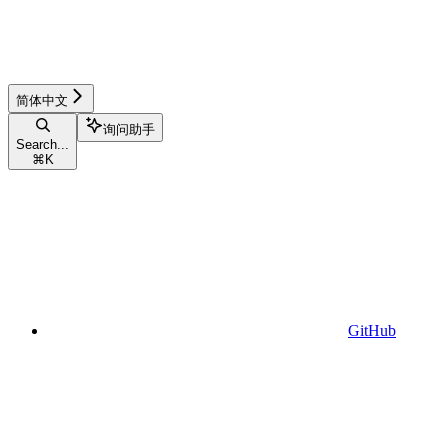
简体中文
询问助手
Search...
⌘
K
GitHub