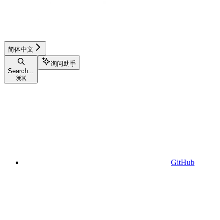
简体中文
询问助手
Search...
⌘
K
GitHub