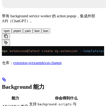
带有 background service worker 的 action popup，集成外部
API（ChatGPT）。
npm
pnpm
yarn
bun
bun
npx
 extension@latest
 create
 my-extension
 --template=ai
仓库：
extension-js/examples/ai-chatgpt
Background 能力
能力
你会得到什么
支持
与
background.scripts