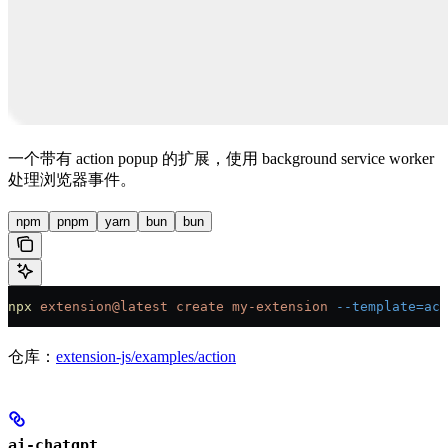
一个带有 action popup 的扩展，使用 background service worker
处理浏览器事件。
npm
pnpm
yarn
bun
bun
npx
 extension@latest
 create
 my-extension
 --template=act
仓库：
extension-js/examples/action
ai-chatgpt