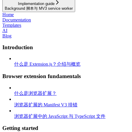
Implementation guide
Background 脚本与 MV3 service worker
Home
Documentation
Templates
AI
Blog
Introduction
什么是 Extension.js？介绍与概览
Browser extension fundamentals
什么是浏览器扩展？
浏览器扩展的 Manifest V3 排错
浏览器扩展中的 JavaScript 与 TypeScript 文件
Getting started