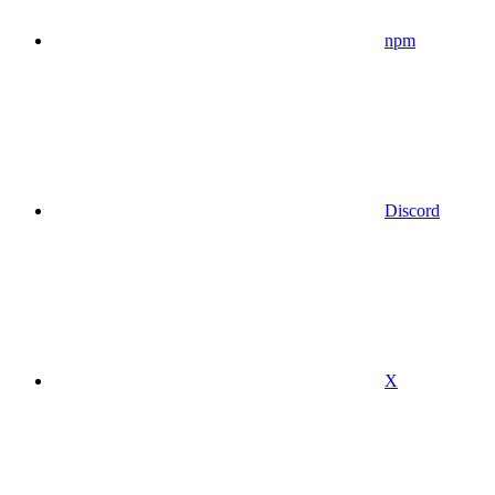
npm
Discord
X