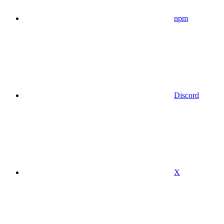
npm
Discord
X