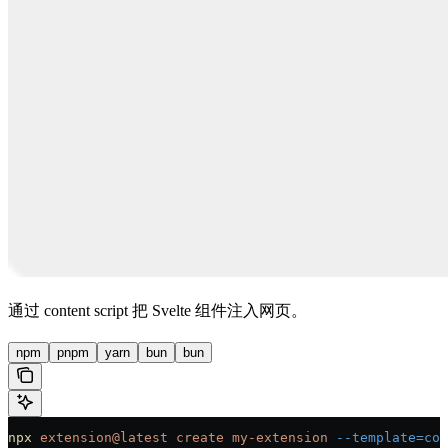
通过 content script 把 Svelte 组件注入网页。
npm
pnpm
yarn
bun
bun
npx
 extension@latest
 create
 my-extension
 --template=co