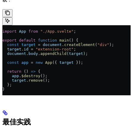
import
 App
 from
 "./App.svelte"
;
export
 default
 function
 main
() 
{
  const
 target
 =
 document
.
createElement
(
"div"
);
  target
.
id
 =
 "extension-root"
;
  document
.
body
.
appendChild
(
target
);
  const
 app
 =
 new
 App
({ 
target
 });
  return
 () 
=>
 {
    app
.
$destroy
();
    target
.
remove
();
  };
}
最佳实践