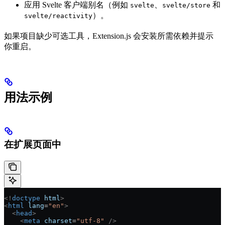
应用 Svelte 客户端别名（例如
、
和
svelte
svelte/store
）。
svelte/reactivity
如果项目缺少可选工具，Extension.js 会安装所需依赖并提示
你重启。
用法示例
在扩展页面中
<!
doctype
 html
>
<
html
 lang
=
"en"
>
  <
head
>
    <
meta
 charset
=
"utf-8"
 />