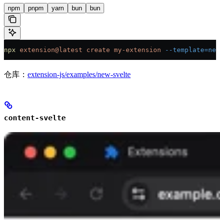
npm
pnpm
yarn
bun
bun
npx
 extension@latest
 create
 my-extension
 --template=ne
仓库：
extension-js/examples/new-svelte
content-svelte