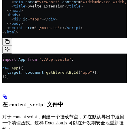
    <
meta
 name
=
"viewport"
 content
=
"width=device-width, 
    <
title
>
Svelte Extension
</
title
>
  </
head
>
  <
body
>
    <
div
 id
=
"app"
></
div
>
  </
body
>
  <
script
 src
=
"./main.ts"
></
script
>
</
html
>
import
 App
 from
 "./App.svelte"
;
new
 App
({
  target:
 document
.
getElementById
(
"app"
)
!
,
});
在
文件中
content_script
对于 content script，创建一个挂载节点，并在默认导出中返回
一个清理函数。这样 Extension.js 可以在开发期安全地重新挂
载：