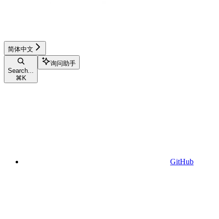
简体中文
询问助手
Search...
⌘
K
GitHub