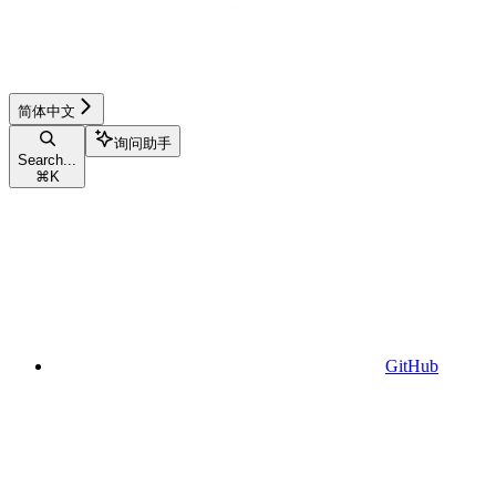
简体中文
询问助手
Search...
⌘
K
GitHub