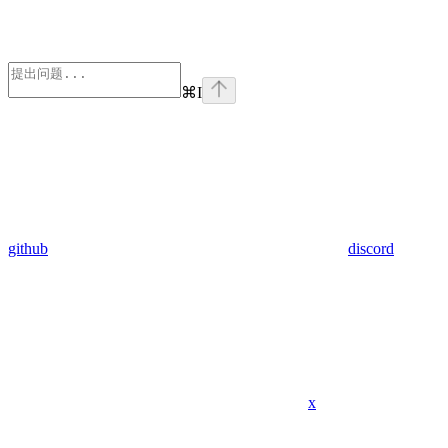
⌘
I
github
discord
x