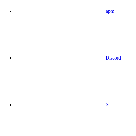
npm
Discord
X