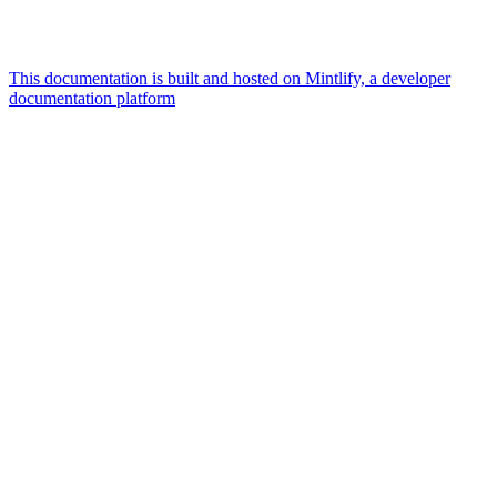
This documentation is built and hosted on Mintlify, a developer
documentation platform
Assistant
Responses
are
generated
using
AI
and
may
contain
mistakes.
Suggestions
Does
Extension.js
support