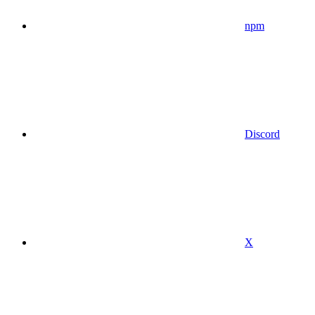
npm
Discord
X