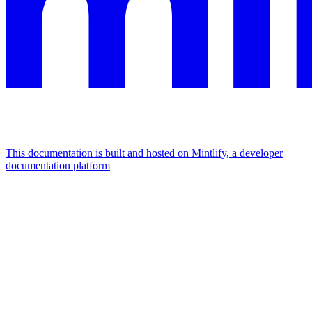
This documentation is built and hosted on Mintlify, a developer
documentation platform
Assistant
Responses
are
generated
using
AI
and