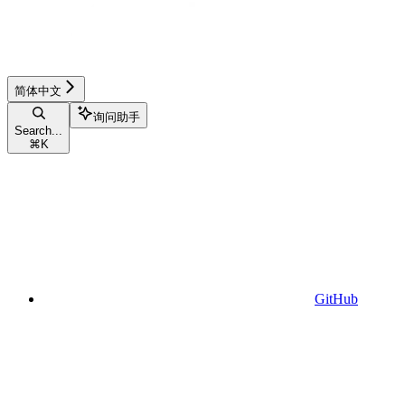
简体中文
询问助手
Search...
⌘
K
GitHub