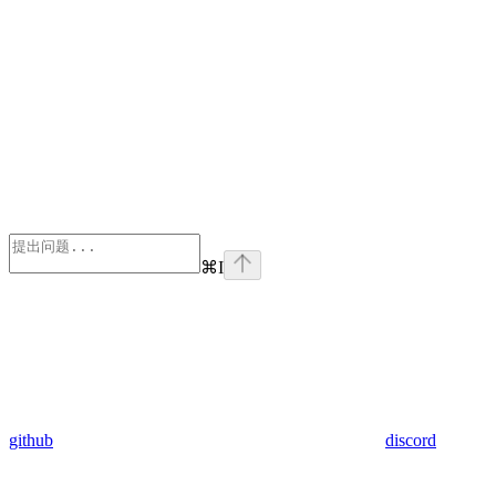
⌘
I
github
discord