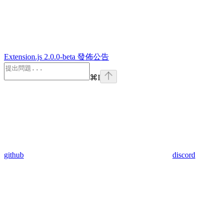
Extension.js 2.0.0-beta 發佈公告
⌘
I
github
discord