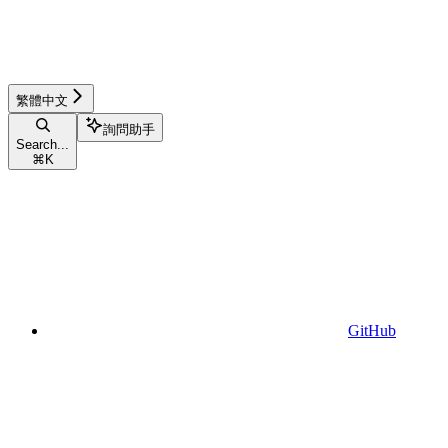
繁體中文
詢問助手
Search...
⌘
K
GitHub