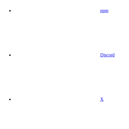
npm
Discord
X